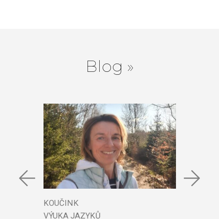
Blog »
KOUČINK
KOUČI
VÝUKA JAZYKŮ
VÝUKA