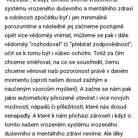
systému vrozeného duševního a mentálního zdraví
a odolnosti zpočátku byť i jen minimálně
porozumíme a následně jej začneme postupně
opět více vědoměji vnímat, můžeme se pak i dále
vědoměji “rozhodovat” či “přebírat zodpovědnost”,
učit se k tomu být i vůbec ochotni. Totiž za čím
chceme směřovat, na co se soustředit, čemu
chceme věnovat naši pozoronost právě v daném
momentu (oproti našim dosud zažitým a
naučeným vzorcům myšlení). A začne se nám pak
jaksi automaticky přirozeně otevírat i více nových
možností, nápadů či příležitostí, které nás dosud
nenapadly. A které k nám přichází zároveň i když o
tomto našem vrozeném systému vrozeného
duševního a mentálního zdraví nevíme. Ale díky