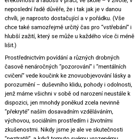
efektivnosti a radosti v práci, ve škole – v životě, v
neposlední řadě důvěře, že i tak jak je v danou
chvíli, je naprosto dostačující a v pořádku. (Vše
chce také samozřejmě určitý čas pro “vstřebání” i
hlubší zažití, který se může u každého více či méně
lišit.)
Prostřednictvím povídání a různých drobných
časově nenáročných “pozorování” i “mentálních
cvičení” vede koučink ke znovuobjevování lásky a
porozumění – duševního klidu, pohody i odolnosti,
jenž máme všichni v sobě od narození neustále k
dispozici, jen mnohdy poněkud zcela nevinně
“překryté” naším dosavadním vzděláváním,
výchovou, sociálním prostředím i životními
zkušenostmi. Nikdy jsme je ale ve skutečnosti
“neztratili”, a když tomuto svému vrozenému