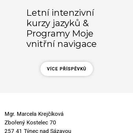
Letní intenzivní
Jaz
kurzy jazyků &
pro
Programy Moje
me
vnitřní navigace
ko
VÍCE PŘÍSPĚVKŮ
Mgr. Marcela Krejčíková
Zbořený Kostelec 70
257 41 Týnec nad Sázavou