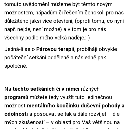
tomuto uvědomění můžeme být těmto novým
možnostem, nápadům či řešením čehokoli pro nás
důležitého jaksi více otevřeni, (oproti tomu, co nyní
např. nejde, není možné) a v tom je pro nás
všechny podle mého velká naděje.:-)
Jedná-li se o
Párovou terapii
, probíhájí obvykle
počáteční setkání odděleně a následně pak
společně.
Na
těchto setkáních
či
v rámci
různých
programů
můžete tedy využít tuto jedinečnou
možnost
mentálního koučinku duševní pohody a
odolnosti
a posouvat se tak a dále rozvíjet – dle
mých zkušeností – v oblasti pro Váš většinou na