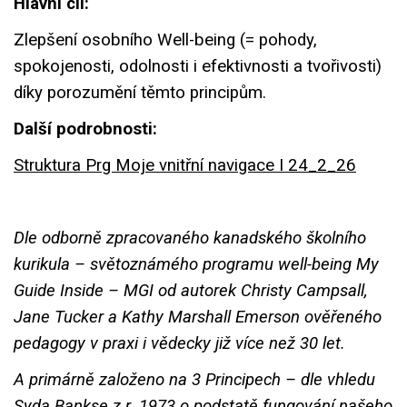
Hlavní cíl:
Zlepšení osobního Well-being (= pohody,
spokojenosti, odolnosti i efektivnosti a tvořivosti)
díky porozumění těmto principům.
Další podrobnosti:
Struktura Prg Moje vnitřní navigace I 24_2_26
Dle odborně zpracovaného kanadského školního
kurikula – světoznámého programu well-being My
Guide Inside – MGI od autorek Christy Campsall,
Jane Tucker a Kathy Marshall Emerson ověřeného
pedagogy v praxi i vědecky již více než 30 let.
A primárně založeno na 3 Principech – dle vhledu
Syda Bankse z r. 1973 o podstatě fungování našeho