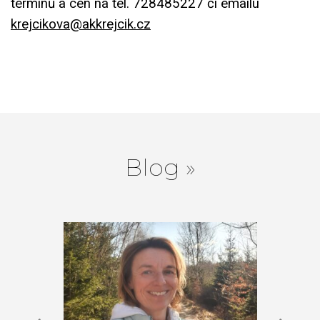
termínů a cen na tel. 728485227 či emailu
krejcikova@akkrejcik.cz
Blog »