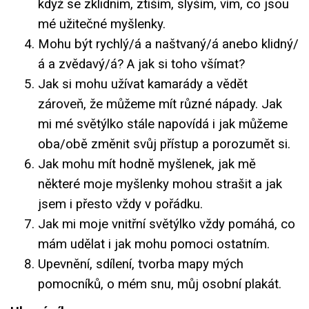
když se zklidním, ztiším, slyším, vím, co jsou
mé užitečné myšlenky.
Mohu být rychlý/á a naštvaný/á anebo klidný/
á a zvědavý/á? A jak si toho všímat?
Jak si mohu užívat kamarády a vědět
zároveň, že můžeme mít různé nápady. Jak
mi mé světýlko stále napovídá i jak můžeme
oba/obě změnit svůj přístup a porozumět si.
Jak mohu mít hodně myšlenek, jak mě
některé moje myšlenky mohou strašit a jak
jsem i přesto vždy v pořádku.
Jak mi moje vnitřní světýlko vždy pomáhá, co
mám udělat i jak mohu pomoci ostatním.
Upevnění, sdílení, tvorba mapy mých
pomocníků, o mém snu, můj osobní plakát.