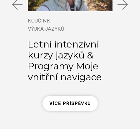
KOUČINK
KOUČI
VÝUKA JAZYKŮ
VÝUKA
Letní intenzivní
Jaz
kurzy jazyků &
pro
Programy Moje
me
vnitřní navigace
ko
VÍCE PŘÍSPĚVKŮ