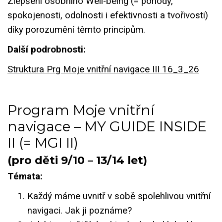
Zlepšení osobního Well-being (= pohody,
spokojenosti, odolnosti i efektivnosti a tvořivosti)
díky porozumění těmto principům.
Další podrobnosti:
Struktura Prg Moje vnitřní navigace III 16_3_26
Program Moje vnitřní
navigace – MY GUIDE INSIDE
II (= MGI II)
(pro děti 9/10 – 13/14 let)
Témata:
Každý máme uvnitř v sobě spolehlivou vnitřní
navigaci. Jak ji poznáme?